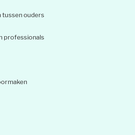
en tussen ouders
én professionals
doormaken