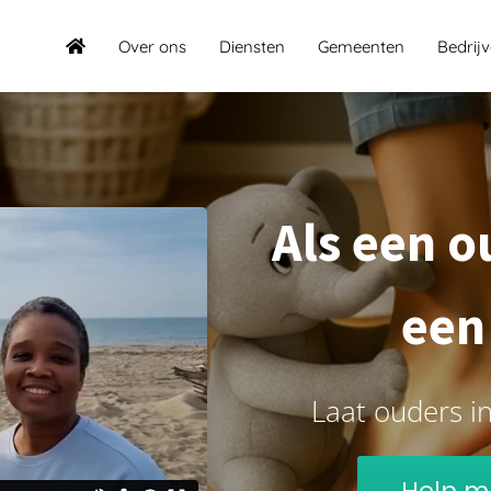
Over ons
Diensten
Gemeenten
Bedrij
Als een o
een
Laat ouders i
Help m