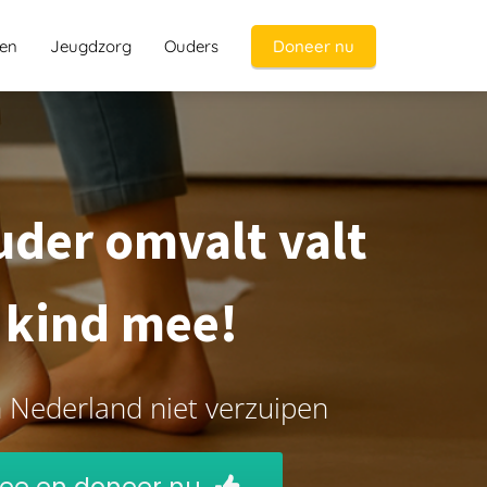
ven
Jeugdzorg
Ouders
Doneer nu
uder omvalt valt
 kind mee!
n Nederland niet verzuipen
ee en doneer nu