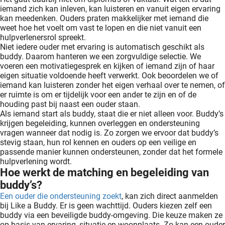
iemand zich kan inleven, kan luisteren en vanuit eigen ervaring
kan meedenken. Ouders praten makkelijker met iemand die
weet hoe het voelt om vast te lopen en die niet vanuit een
hulpverlenersrol spreekt.
Niet iedere ouder met ervaring is automatisch geschikt als
buddy. Daarom hanteren we een zorgvuldige selectie. We
voeren een motivatiegesprek en kijken of iemand zijn of haar
eigen situatie voldoende heeft verwerkt. Ook beoordelen we of
iemand kan luisteren zonder het eigen verhaal over te nemen, of
er ruimte is om er tijdelijk voor een ander te zijn en of de
houding past bij naast een ouder staan.
Als iemand start als buddy, staat die er niet alleen voor. Buddy’s
krijgen begeleiding, kunnen overleggen en ondersteuning
vragen wanneer dat nodig is. Zo zorgen we ervoor dat buddy’s
stevig staan, hun rol kennen en ouders op een veilige en
passende manier kunnen ondersteunen, zonder dat het formele
hulpverlening wordt.
Hoe werkt de matching en begeleiding van
buddy’s?
Een ouder die ondersteuning zoekt
, kan zich direct aanmelden
bij Like a Buddy. Er is geen wachttijd. Ouders kiezen zelf een
buddy via een beveiligde buddy-omgeving. Die keuze maken ze
op basis van ervaring, situatie en woonplaats. Zo kan een ouder