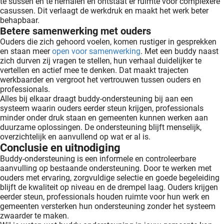
te sussen en te herhalen en ontstaat er ruimte voor complexere
casussen. Dit verlaagt de werkdruk en maakt het werk beter
behapbaar.
Betere samenwerking met ouders
Ouders die zich gehoord voelen, komen rustiger in gesprekken
en staan meer
open voor samenwerking
. Met een buddy naast
zich durven zij vragen te stellen, hun verhaal duidelijker te
vertellen en actief mee te denken. Dat maakt trajecten
werkbaarder en vergroot het vertrouwen tussen ouders en
professionals.
Alles bij elkaar draagt buddy-ondersteuning bij aan een
systeem waarin ouders eerder steun krijgen, professionals
minder onder druk staan en gemeenten kunnen werken aan
duurzame oplossingen. De ondersteuning blijft menselijk,
overzichtelijk en aanvullend op wat er al is.
Conclusie en uitnodiging
Buddy-ondersteuning is een informele en controleerbare
aanvulling op bestaande ondersteuning. Door te werken met
ouders met ervaring, zorgvuldige selectie en goede begeleiding
blijft de kwaliteit op niveau en de drempel laag. Ouders krijgen
eerder steun, professionals houden ruimte voor hun werk en
gemeenten versterken hun ondersteuning zonder het systeem
zwaarder te maken.