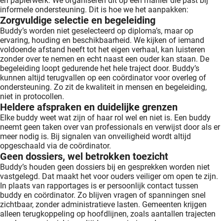
en papierwerk. We organiseren dit op een manier die past bij
informele ondersteuning. Dit is hoe we het aanpakken:
Zorgvuldige selectie en begeleiding
Buddy’s worden niet geselecteerd op diploma’s, maar op
ervaring, houding en beschikbaarheid. We kijken of iemand
voldoende afstand heeft tot het eigen verhaal, kan luisteren
zonder over te nemen en echt naast een ouder kan staan. De
begeleiding loopt gedurende het hele traject door. Buddy’s
kunnen altijd terugvallen op een coördinator voor overleg of
ondersteuning. Zo zit de kwaliteit in mensen en begeleiding,
niet in protocollen.
Heldere afspraken en duidelijke grenzen
Elke buddy weet wat zijn of haar rol wel en niet is. Een buddy
neemt geen taken over van professionals en verwijst door als er
meer nodig is. Bij signalen van onveiligheid wordt altijd
opgeschaald via de coördinator.
Geen dossiers, wel betrokken toezicht
Buddy’s houden geen dossiers bij en gesprekken worden niet
vastgelegd. Dat maakt het voor ouders veiliger om open te zijn.
In plaats van rapportages is er persoonlijk contact tussen
buddy en coördinator. Zo blijven vragen of spanningen snel
zichtbaar, zonder administratieve lasten. Gemeenten krijgen
alleen terugkoppeling op hoofdlijnen, zoals aantallen trajecten