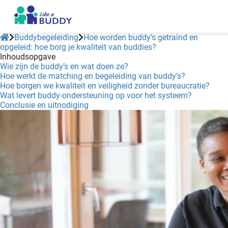
Buddybegeleiding
Hoe worden buddy’s getraind en
opgeleid: hoe borg je kwaliteit van buddies?
Inhoudsopgave
Wie zijn de buddy’s en wat doen ze?
Hoe werkt de matching en begeleiding van buddy’s?
Hoe borgen we kwaliteit en veiligheid zonder bureaucratie?
Wat levert buddy-ondersteuning op voor het systeem?
Conclusie en uitnodiging